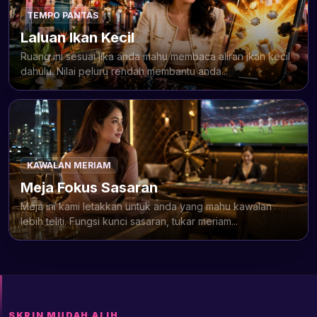
TEMPO PANTAS
Laluan Ikan Kecil
Ruang ini sesuai jika anda mahu membaca aliran ikan kecil
dahulu. Nilai peluru rendah membantu anda...
KAWALAN MERIAM
Meja Fokus Sasaran
Meja ini kami letakkan untuk anda yang mahu kawalan
lebih teliti. Fungsi kunci sasaran, tukar meriam...
SKRIN MUDAH ALIH