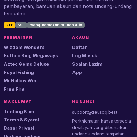
pembayaran, bantuan akaun dan nota undang-undang
tempatan.
21+
SSL
Mengutamakan mudah alih
PERMAINAN
AKAUN
Wizdom Wonders
Daftar
Buffalo King Megaways
Log Masuk
Aztec Gems Deluxe
Soalan Lazim
Royal Fishing
App
Mr Hallow Win
Free Fire
MAKLUMAT
HUBUNGI
Tentang Kami
support@zeusqq.best
Terma & Syarat
Perkhidmatan hanya tersedia
di wilayah yang dibenarkan
Dasar Privasi
undang-undang tempatan.
Undang-undang