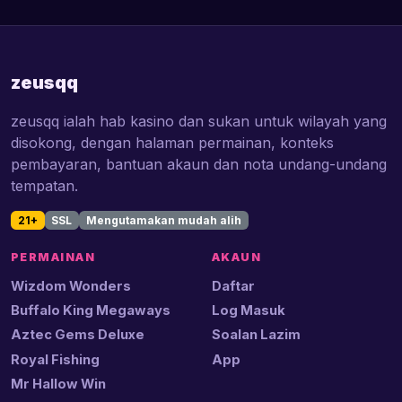
zeusqq
zeusqq ialah hab kasino dan sukan untuk wilayah yang
disokong, dengan halaman permainan, konteks
pembayaran, bantuan akaun dan nota undang-undang
tempatan.
21+
SSL
Mengutamakan mudah alih
PERMAINAN
AKAUN
Wizdom Wonders
Daftar
Buffalo King Megaways
Log Masuk
Aztec Gems Deluxe
Soalan Lazim
Royal Fishing
App
Mr Hallow Win