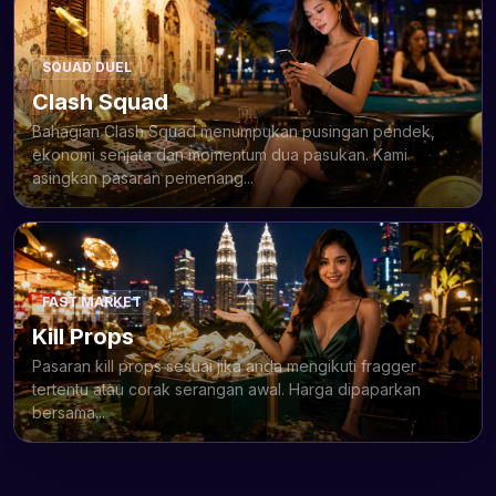
SQUAD DUEL
Clash Squad
Bahagian Clash Squad menumpukan pusingan pendek,
ekonomi senjata dan momentum dua pasukan. Kami
asingkan pasaran pemenang...
FAST MARKET
Kill Props
Pasaran kill props sesuai jika anda mengikuti fragger
tertentu atau corak serangan awal. Harga dipaparkan
bersama...