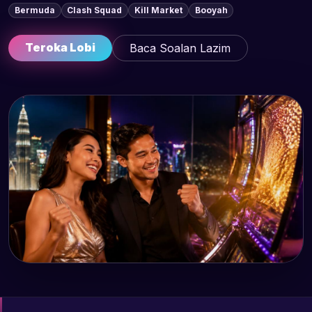
Bermuda
Clash Squad
Kill Market
Booyah
Teroka Lobi
Baca Soalan Lazim